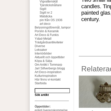
Vigvattenskål
candles. Tin
Tjärstickshållare
Sigill
painted glas
Sigill nr 2
Mätsticka
century.
pin från OS 1936
art deco
Belysningsföremål, lampor
Porslin & Keramik
Art Deco & Funkis
Ystad-Metall
Trädgårdsantikviteter
Diverse
Leksaker
Interiörbilder
Aktuellt och öppettider
Köpa & Sälja
Om Antikt i Tommarp
Relatera
Jarl Silfverbergs blogg
Art Deco-inspiration
Kulturinspiration
Här finns vi-kontakt
Startsida
Sök antikt
Öppettider:
enligt överenskommelse,