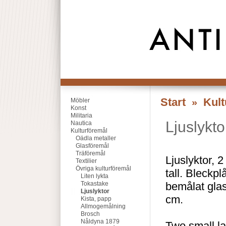
Start
Kult
Möbler
»
Konst
Militaria
Ljuslykto
Nautica
Kulturföremål
Oädla metaller
Glasföremål
Träföremål
Ljuslyktor, 2
Textilier
Övriga kulturföremål
tall. Bleckpl
Liten lykta
Tokastake
bemålat glas
Ljuslyktor
cm.
Kista, papp
Allmogemålning
Brosch
Nåldyna 1879
Two small la