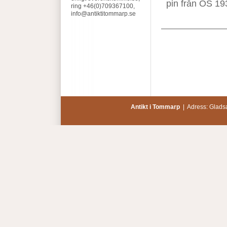
pin från OS 19
ring +46(0)709367100,
info@antiktitommarp.se
Antikt i Tommarp
| Adress: Glads