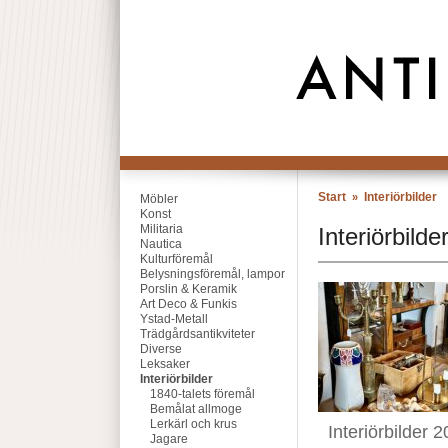
Start
Interiörbilder
»
Möbler
Konst
Militaria
Interiörbilde
Nautica
Kulturföremål
Belysningsföremål, lampor
Porslin & Keramik
Art Deco & Funkis
Ystad-Metall
Trädgårdsantikviteter
Diverse
Leksaker
Interiörbilder
1840-talets föremål
Bemålat allmoge
Lerkärl och krus
Interiörbilder 
Jagare