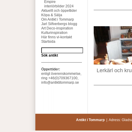
Empire
interiörbilder 2024
Aktuellt och öppettider
Köpa & Sälja
Om Antikt i Tommarp
Jarl Silfverbergs blogg
Art Deco-inspiration
Kulturinspiration
Här finns vi-kontakt
Startsida
Sök antikt
Öppettider:
Lerkärl och kru
enligt överenskommelse,
ring +46(0)709367100,
info@antiktitommarp.se
Antikt i Tommarp
| Adress: Glads