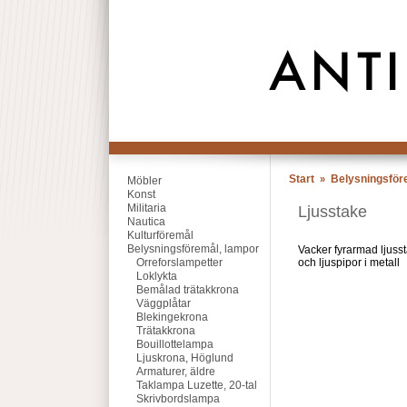
Start
Belysningsför
»
Möbler
Konst
Militaria
Ljusstake
Nautica
Kulturföremål
Belysningsföremål, lampor
Vacker fyrarmad ljussta
Orreforslampetter
och ljuspipor i metall
Loklykta
Bemålad trätakkrona
Väggplåtar
Blekingekrona
Trätakkrona
Bouillottelampa
Ljuskrona, Höglund
Armaturer, äldre
Taklampa Luzette, 20-tal
Skrivbordslampa