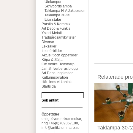
Utelampor
Skrivbordslampa
Taklampa H-A Jakobsson
Taklampa 30-tal
Ljusstake
Porslin & Keramik
Art Deco & Funkis
Ystad-Metall
Trädgårdsantikviteter
Diverse
Leksaker
Interiörbilder
Aktuellt och öppettider
Köpa & Sälja
Om Antikt i Tommarp
Jarl Silfverbergs blogg
Art Deco-inspiration
Relaterade pro
Kulturinspiration
Här finns vi-kontakt
Startsida
Sök antikt
Öppettider:
enligt överenskommelse,
ring +46(0)709367100,
Taklampa 30-ta
info@antiktitommarp.se